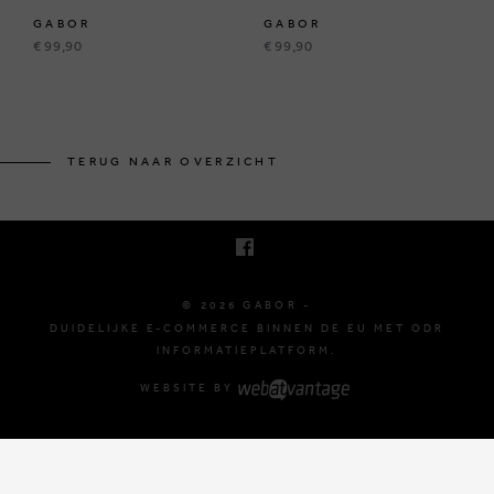
GABOR
GABOR
€ 99,90
€ 99,90
BRUSSELSESTEENWEG 129
1980 ZEMST, BELGIË
TERUG NAAR OVERZICHT
E. INFO@GABOR-SHOP.BE
T. +32 (0)16 61 71 60
© 2026 GABOR -
DUIDELIJKE E-COMMERCE BINNEN DE EU MET ODR
INFORMATIEPLATFORM.
WEBSITE BY