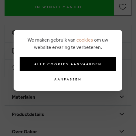
IN WINKELMANDJE
6% klantenkorting
We maken gebruik van
cookies
om uw
website ervaring te verbeteren.
Gratis levering vanaf €50
ALLE COOKIES AANVAARDEN
Veilig betalen via Worldline
AANPASSEN
Materialen
Productdetails
Over Gabor