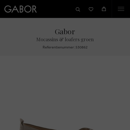
Togg
navi
Gabor
Mocassins & loafers groen
Referentienummer: 530862