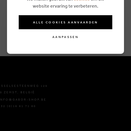
website ervaring te verbeteren.
ALLE COOKIES AANVAARDEN
AANPASSEN
USSELSESTEENWEG 129
0 ZEMST, BELGIË
 INFO@GABOR-SHOP.BE
+32 (0)16 61 71 60