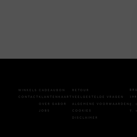
BR
WINKELS
CADEAUBON
RETOUR
198
CONTACT
KLANTENKAART
VEELGESTELDE VRAGEN
OVER GABOR
ALGEMENE VOORWAARDEN
E.
JOBS
COOKIES
T. 
DISCLAIMER