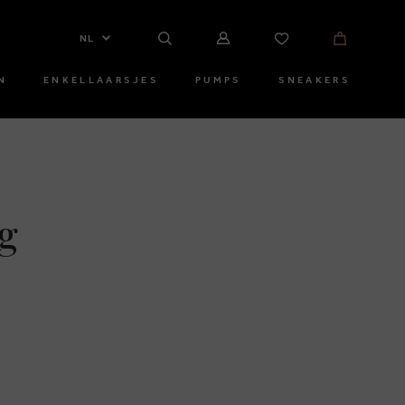
NL
N
ENKELLAARSJES
PUMPS
SNEAKERS
g