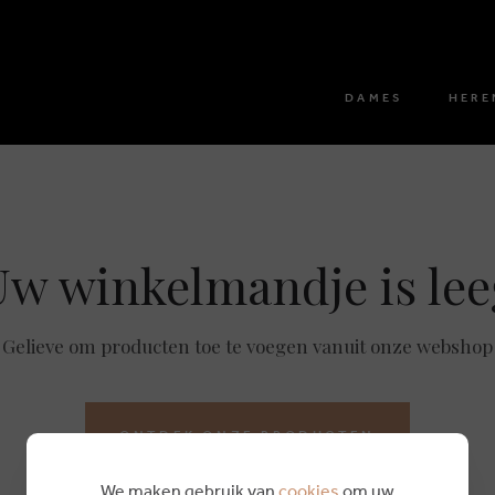
DAMES
HERE
Uw winkelmandje is lee
Gelieve om producten toe te voegen vanuit onze webshop
ONTDEK ONZE PRODUCTEN
We maken gebruik van
cookies
om uw