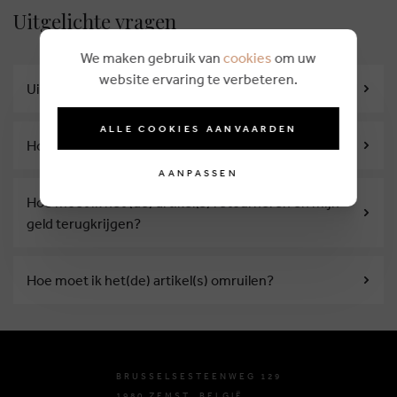
Uitgelichte vragen
We maken gebruik van
cookies
om uw
website ervaring te verbeteren.
Uit welke leveringsmethodes kan ik kiezen?
ALLE COOKIES AANVAARDEN
Hoeveel kost een verzending?
AANPASSEN
Hoe moet ik het (de) artikel(s) retourneren en mijn
geld terugkrijgen?
Hoe moet ik het(de) artikel(s) omruilen?
BRUSSELSESTEENWEG 129
1980 ZEMST, BELGIË