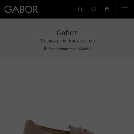
Togg
navi
Gabor
Mocassins & loafers roze
Referentienummer: 530961