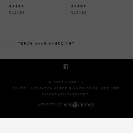
GABOR
GABOR
€ 124,95
€ 134,95
BRUSSELSESTEENWEG 129
1980 ZEMST, BELGIË
TERUG NAAR OVERZICHT
E. INFO@GABOR-SHOP.BE
T. +32 (0)16 61 71 60
© 2026 GABOR -
DUIDELIJKE E-COMMERCE BINNEN DE EU MET ODR
INFORMATIEPLATFORM.
WEBSITE BY