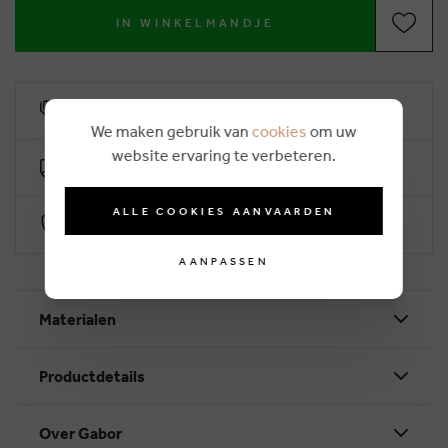
IN WINKELMANDJE
6% klantenkorting
We maken gebruik van
cookies
om uw
website ervaring te verbeteren.
Gratis levering vanaf €50
ALLE COOKIES AANVAARDEN
Veilig betalen via Worldline
AANPASSEN
Materialen
Productdetails
Over Gabor