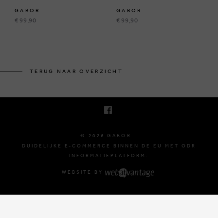
GABOR
GABOR
€ 99,90
€ 99,90
BRUSSELSESTEENWEG 129
1980 ZEMST, BELGIË
TERUG NAAR OVERZICHT
E. INFO@GABOR-SHOP.BE
T. +32 (0)16 61 71 60
© 2026 GABOR -
DUIDELIJKE E-COMMERCE BINNEN DE EU MET ODR
INFORMATIEPLATFORM.
WEBSITE BY