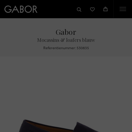
Togg
navi
Gabor
Mocassins & loafers blauw
Referentienummer: 530835