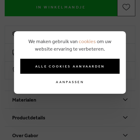
IN WINKELMANDJE
6% klantenkorting
We maken gebruik van
cookies
om uw
website ervaring te verbeteren.
Gratis levering vanaf €50
ALLE COOKIES AANVAARDEN
Veilig betalen via Worldline
AANPASSEN
Materialen
Productdetails
Over Gabor