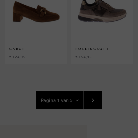
GABOR
ROLLINGSOFT
€ 124,95
€ 154,95
GA
NAAR
VOLGENDE
PAGINA