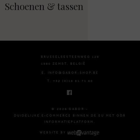
Schoenen & tassen
BRUSSELSESTEENWEG 129
1980 ZEMST, BELGIË
E. INFO@GABOR-SHOP.BE
T. +32 (0)16 61 71 60
© 2026 GABOR -
DUIDELIJKE E-COMMERCE BINNEN DE EU MET ODR
INFORMATIEPLATFORM.
WEBSITE BY