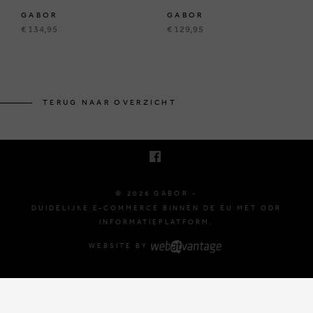
GABOR
GABOR
€ 134,95
€ 129,95
BRUSSELSESTEENWEG 129
1980 ZEMST, BELGIË
TERUG NAAR OVERZICHT
E. INFO@GABOR-SHOP.BE
T. +32 (0)16 61 71 60
© 2026 GABOR -
DUIDELIJKE E-COMMERCE BINNEN DE EU MET ODR
INFORMATIEPLATFORM.
WEBSITE BY