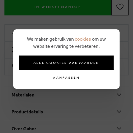
IN WINKELMANDJE
6% klantenkorting
We maken gebruik van
cookies
om uw
website ervaring te verbeteren.
Gratis levering vanaf €50
ALLE COOKIES AANVAARDEN
Veilig betalen via Worldline
AANPASSEN
Materialen
Productdetails
Over Gabor