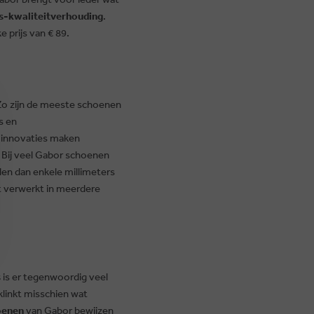
s-kwaliteitverhouding
.
 prijs van € 89.
 Zo zijn de meeste schoenen
s en
e innovaties maken
! Bij veel Gabor schoenen
den dan enkele millimeters
t verwerkt in meerdere
s
is er tegenwoordig veel
klinkt misschien wat
oenen
van Gabor bewijzen