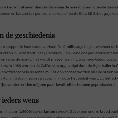
bor bedient
al meer dan zes decennia
de meest uiteenlopende dames(
oenen en laarzen tot pumps, sneakers of pantoffels: bij Gabor ga je vo
n de geschiedenis
ste stappen in haar succesverhaal. De
familiesaga
begint wanneer de b
ichten in Barmstedt, nabij Hamburg. Een kleine drie jaar later komt he
fornia
op de markt. Het wordt meteen een hit, waarmee Gabor toegang 
ders. In 1955 worden de California’s opgevolgd door de
Ago-ballerina’
e hoofdkantoor in Rosenheim. Tot op vandaag worden hier de stalen van
zij Achim Gabor - zoon van Joachim - door het bedrijf waait, zit het sc
lijks worden er
tien miljoen paar kwaliteitsschoenen
geproduceerd.
 ieders wens
n
in huis en
1.600 kleurvarianten
spreekt Gabor een enorm breed publie
aar klassieke veterlaarsjes of eerder naar een trendy sportschoen? G