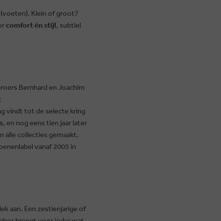
voeten). Klein of groot?
or
comfort én stijl
, subtiel
roers Bernhard en Joachim
t
vindt tot de selecte kring
s
, en nog eens tien jaar later
 alle collecties gemaakt.
hoenenlabel vanaf 2005 in
k aan. Een zestienjarige of
abor brengt voor ieder wat