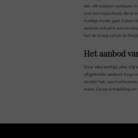
dat, elk seizoen opnieuw. I
ook een topschoen die er ec
huidige mode gaat Gabor ni
seizoen schuimt een profes
het de vraag vanuit de Belg
Het aanbod va
Voor elke leeftijd, elke sti
uitgebreide aanbod: hoge e
zonder hak, sportschoenen, 
meer. Ga op ontdekking en 