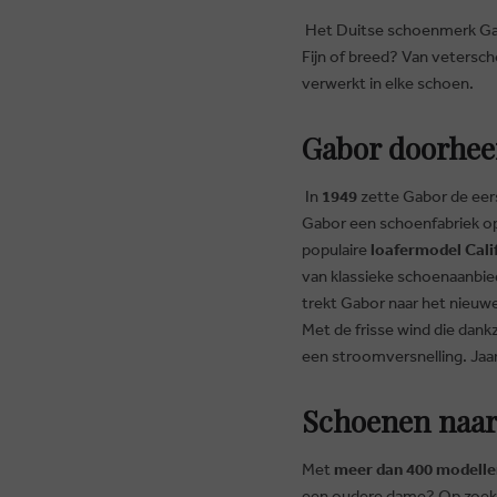
Het Duitse schoenmerk Ga
Fijn of breed? Van vetersch
verwerkt in elke schoen.
Gabor doorhee
In
1949
zette Gabor de eer
Gabor een schoenfabriek opr
populaire
loafermodel Cali
van klassieke schoenaanbie
trekt Gabor naar het nieuw
Met de frisse wind die dank
een stroomversnelling. Jaar
Schoenen naar
Met
meer dan 400 modelle
een oudere dame? Op zoek n