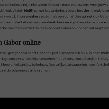
n de collecties vind je niet alleen de beste maat en pasvorm voor jouw 
ht leuk uitziet.
Muiltjes
met luipaardprint, stoere
booties
, trendy
bro
et voorbij. Slaan
sneakers
plots in als een bom? Dan springt ook Gabo
sioneel collectieteam van t
rendwatchers en stylisten
internationale 
ische markt en vertaalt ze die in concrete ideeën voor het ontwerpte
n Gabor online
jl en elk gelegenheid heeft Gabor de juiste schoenen in huis. In onze
web
n lage sneakers, klassieke schoenen met veters, motorlaarsjes, trendy
hippe enkellaarsjes, ballerina’s, feestelijke plateaupumps, comfortabel
vind de schoenen van je dromen!