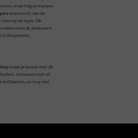
voeten, maar krijg je meteen
gues
enzovoort: aan de
r mee op de hype. Elk
modebeurzen af, analyseert
am in Rosenheim.
shop
maak je kennis met dit
 loafers, schoenen met of
e kuitlaarzen, en nog veel