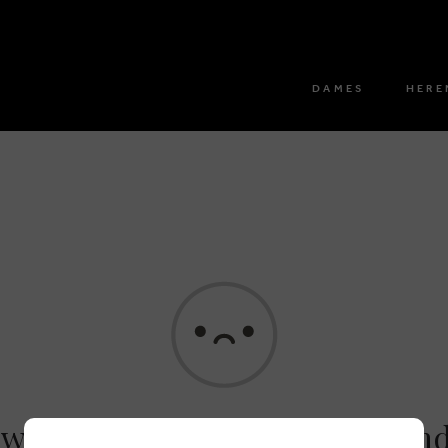
DAMES
HERE
 werden geen resultaten gevon