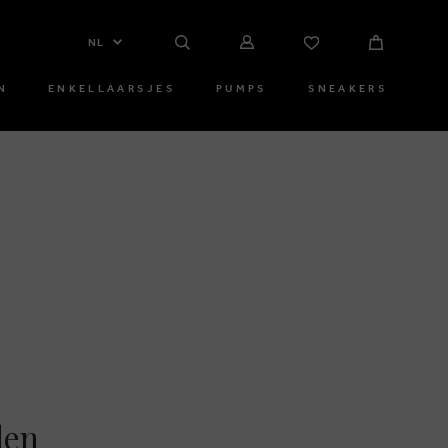
NL
N
ENKELLAARSJES
PUMPS
SNEAKERS
den