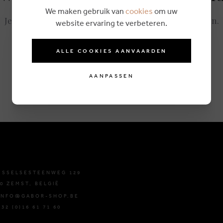
We maken gebruik van
cookies
om uw
Je kan steeds opnieuw zoeken of de
webshop
bezoeken.
website ervaring te verbeteren.
ALLE COOKIES AANVAARDEN
AANPASSEN
USSELSESTEENWEG 129
0 ZEMST, BELGIË
 INFO@GABOR-SHOP.BE
+32 (0)16 61 71 60