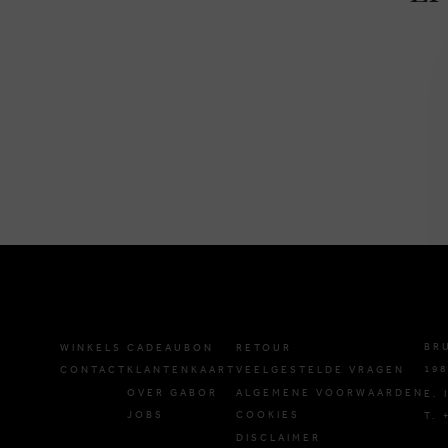
BR
WINKELS
CADEAUBON
RETOUR
198
CONTACT
KLANTENKAART
VEELGESTELDE VRAGEN
OVER GABOR
ALGEMENE VOORWAARDEN
E.
JOBS
COOKIES
T. 
DISCLAIMER