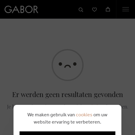
Togg
navi
Er werden geen resultaten gevonden
Je kan steeds opnieuw zoeken of de
webshop
bezoeken.
We maken gebruik van
cookies
om uw
website ervaring te verbeteren.