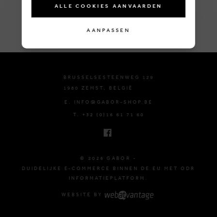
ALLE COOKIES AANVAARDEN
AANPASSEN
BRUSSELSESTEENWEG 129
1980 ZEMST, BELGIË
E. INFO@GABOR-SHOP.BE
T. +32 (0)16 61 71 60
© 2026 GABOR -
DUIDELIJKE E-COMMERCE BINNEN DE EU MET ODR
INFORMATIEPLATFORM.
WEBSITE BY