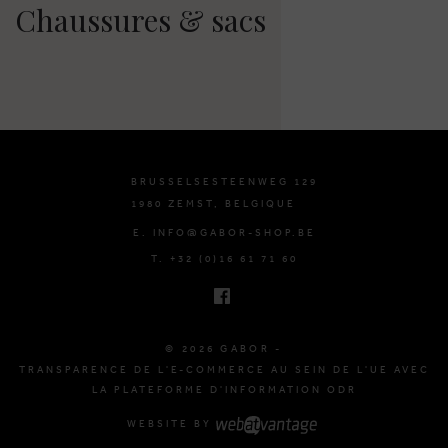
Chaussures & sacs
BRUSSELSESTEENWEG 129
1980 ZEMST, BELGIQUE
E. INFO@GABOR-SHOP.BE
T. +32 (0)16 61 71 60
© 2026 GABOR -
TRANSPARENCE DE L'E-COMMERCE AU SEIN DE L'UE AVEC
LA PLATEFORME D'INFORMATION ODR
WEBSITE BY