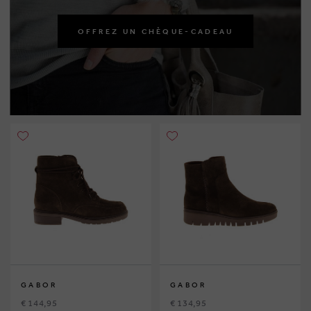
OFFREZ UN CHÈQUE-CADEAU
GABOR
GABOR
€ 144,95
€ 134,95