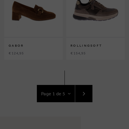
GABOR
ROLLINGSOFT
€ 124,95
€ 154,95
ACCÉDEZ
AU
SUIVANT
PAGE