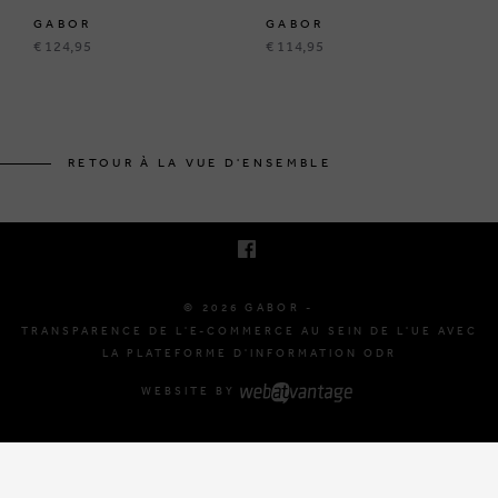
GABOR
GABOR
€ 124,95
€ 114,95
BRUSSELSESTEENWEG 129
1980 ZEMST, BELGIQUE
RETOUR À LA VUE D'ENSEMBLE
E. INFO@GABOR-SHOP.BE
T. +32 (0)16 61 71 60
© 2026 GABOR -
TRANSPARENCE DE L'E-COMMERCE AU SEIN DE L'UE AVEC
LA PLATEFORME D'INFORMATION ODR
WEBSITE BY