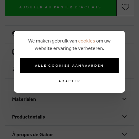
AJOUTER AU PANIER D'ACHATS
6% remise de fidélité
We maken gebruik van
cookies
om uw
website ervaring te verbeteren.
Livraison gratuit dès €50
ALLE COOKIES AANVAARDEN
Paiement sécurisé par Worldline
ADAPTER
Materialen
Productdetails
À propos de Gabor