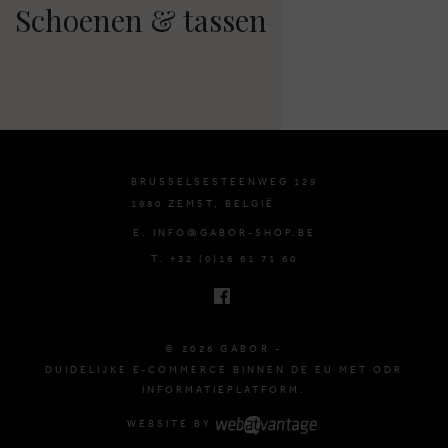
Schoenen & tassen
BRUSSELSESTEENWEG 129
1980 ZEMST, BELGIË
E. INFO@GABOR-SHOP.BE
T. +32 (0)16 61 71 60
© 2026 GABOR -
DUIDELIJKE E-COMMERCE BINNEN DE EU MET ODR
INFORMATIEPLATFORM.
WEBSITE BY