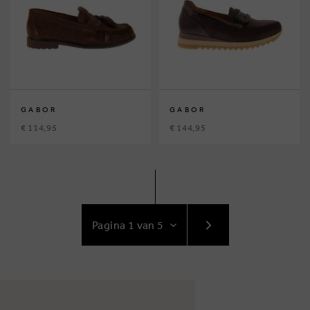
GABOR
GABOR
€ 114,95
€ 144,95
GA
NAAR
VOLGENDE
PAGINA