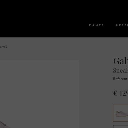
DAMES
HERE
s wit
Ga
Sneak
Referent
€ 12