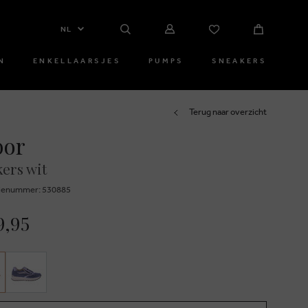
NL
N
ENKELLAARSJES
PUMPS
SNEAKERS
Terug naar overzicht
bor
ers wit
ienummer: 530885
9,95