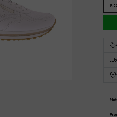
Kie
Mat
Pro