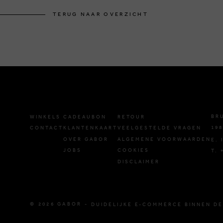
TERUG NAAR OVERZICHT
BR
WINKELS
CADEAUBON
RETOUR
198
CONTACT
KLANTENKAART
VEELGESTELDE VRAGEN
OVER GABOR
ALGEMENE VOORWAARDEN
E.
JOBS
COOKIES
T. 
DISCLAIMER
© 2026 GABOR -
DUIDELIJKE E-COMMERCE BINNEN DE