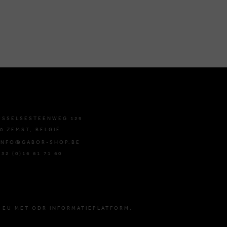
USSELSESTEENWEG 129
0 ZEMST, BELGIË
 INFO@GABOR-SHOP.BE
+32 (0)16 61 71 60
 EU MET ODR INFORMATIEPLATFORM.