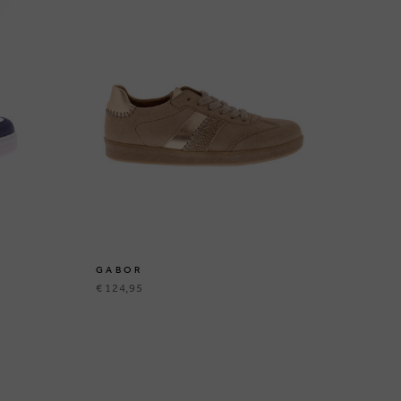
GABOR
G
€ 124,95
€ 1