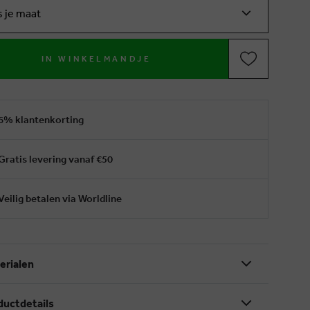
s je maat
IN WINKELMANDJE
6% klantenkorting
Gratis levering vanaf €50
Veilig betalen via Worldline
erialen
ductdetails