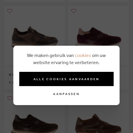
We maken gebruik van
cookies
om uw
website ervaring te verbeteren.
GABOR
GABOR
ALLE COOKIES AANVAARDEN
€ 134,95
€ 134,95
AANPASSEN