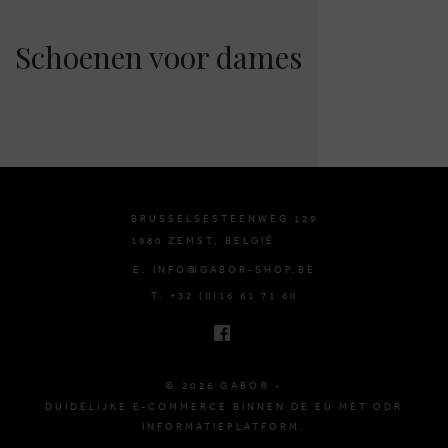
Schoenen voor dames
BRUSSELSESTEENWEG 129
1980 ZEMST, BELGIË
E. INFO@GABOR-SHOP.BE
T. +32 (0)16 61 71 60
© 2026 GABOR -
DUIDELIJKE E-COMMERCE BINNEN DE EU MET ODR
INFORMATIEPLATFORM.