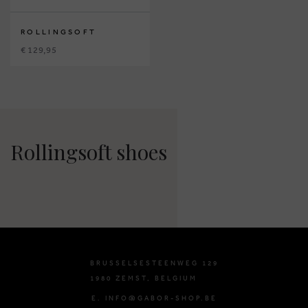
ROLLINGSOFT
€ 129,95
Rollingsoft shoes
BRUSSELSESTEENWEG 129
1980 ZEMST, BELGIUM
E. INFO@GABOR-SHOP.BE