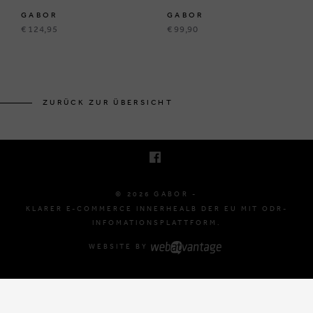
GABOR
GABOR
€ 124,95
€ 99,90
BRUSSELSESTEENWEG 129
1980 ZEMST, BELGIË
ZURÜCK ZUR ÜBERSICHT
E. INFO@GABOR-SHOP.BE
T. +32 (0)16 61 71 60
© 2026 GABOR -
KLARER E-COMMERCE INNERHEALB DER EU MIT ODR-
INFOMATIONSPLATTFORM.
WEBSITE BY