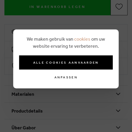
IN WARENKORB LEGEN
6% Treuerabatt
We maken gebruik van
cookies
om uw
website ervaring te verbeteren.
Kostenlose Lieferung ab €50
ALLE COOKIES AANVAARDEN
Sichere Zahlung durch Worldline
ANPASSEN
Materialen
Productdetails
Über Gabor