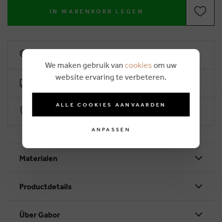
IN WARENKORB LEGEN
6% Treuerabatt
We maken gebruik van
cookies
om uw
website ervaring te verbeteren.
Kostenlose Lieferung ab €50
ALLE COOKIES AANVAARDEN
Sichere Zahlung durch Worldline
ANPASSEN
Materialen
Productdetails
Über Gabor