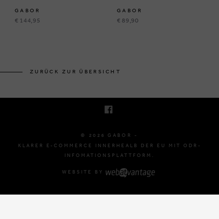
GABOR
GABOR
€ 144,95
€ 89,90
BRUSSELSESTEENWEG 129
1980 ZEMST, BELGIË
ZURÜCK ZUR ÜBERSICHT
E. INFO@GABOR-SHOP.BE
T. +32 (0)16 61 71 60
© 2026 GABOR -
KLARER E-COMMERCE INNERHEALB DER EU MIT ODR-
INFOMATIONSPLATTFORM.
WEBSITE BY