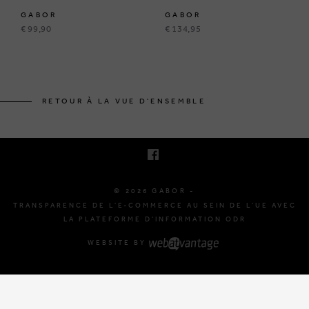
GABOR
GABOR
€ 99,90
€ 134,95
BRUSSELSESTEENWEG 129
1980 ZEMST, BELGIQUE
RETOUR À LA VUE D'ENSEMBLE
E. INFO@GABOR-SHOP.BE
T. +32 (0)16 61 71 60
© 2026 GABOR -
TRANSPARENCE DE L'E-COMMERCE AU SEIN DE L'UE AVEC
LA PLATEFORME D'INFORMATION ODR
WEBSITE BY