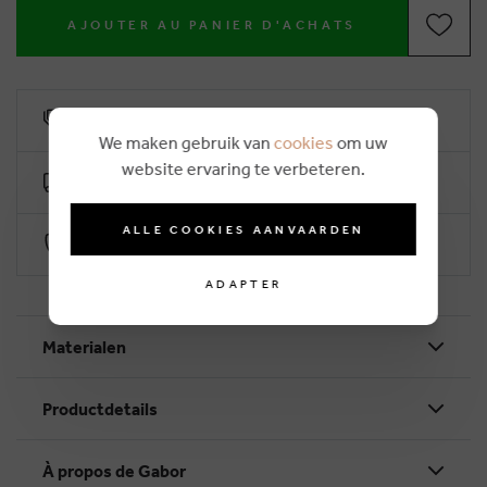
AJOUTER AU PANIER D'ACHATS
6% remise de fidélité
We maken gebruik van
cookies
om uw
website ervaring te verbeteren.
Livraison gratuit dès €50
ALLE COOKIES AANVAARDEN
Paiement sécurisé par Worldline
ADAPTER
Materialen
Productdetails
À propos de Gabor