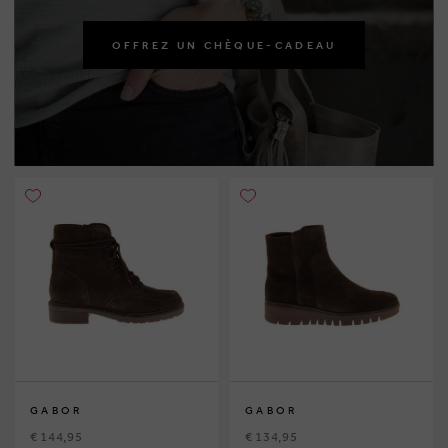
OFFREZ UN CHÈQUE-CADEAU
GABOR
GABOR
€ 144,95
€ 134,95