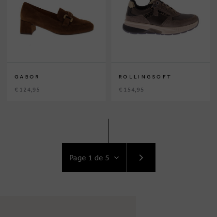
GABOR
ROLLINGSOFT
€ 124,95
€ 154,95
ACCÉDEZ
AU
SUIVANT
PAGE