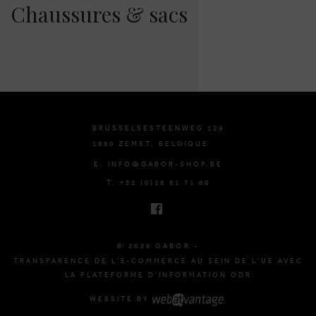
Chaussures & sacs
BRUSSELSESTEENWEG 129
1980 ZEMST, BELGIQUE
E. INFO@GABOR-SHOP.BE
T. +32 (0)16 61 71 60
© 2026 GABOR -
TRANSPARENCE DE L'E-COMMERCE AU SEIN DE L'UE AVEC
LA PLATEFORME D'INFORMATION ODR
WEBSITE BY