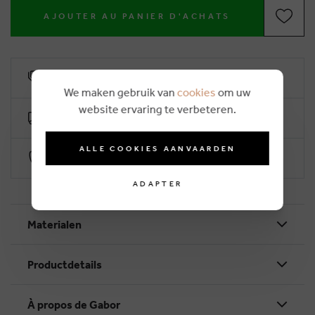
AJOUTER AU PANIER D'ACHATS
6% remise de fidélité
We maken gebruik van
cookies
om uw
website ervaring te verbeteren.
Livraison gratuit dès €50
ALLE COOKIES AANVAARDEN
Paiement sécurisé par Worldline
ADAPTER
Materialen
Productdetails
À propos de Gabor