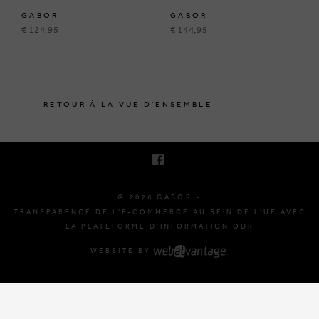
GABOR
GABOR
€ 124,95
€ 144,95
BRUSSELSESTEENWEG 129
1980 ZEMST, BELGIQUE
RETOUR À LA VUE D'ENSEMBLE
E. INFO@GABOR-SHOP.BE
T. +32 (0)16 61 71 60
© 2026 GABOR -
TRANSPARENCE DE L'E-COMMERCE AU SEIN DE L'UE AVEC
LA PLATEFORME D'INFORMATION ODR
WEBSITE BY