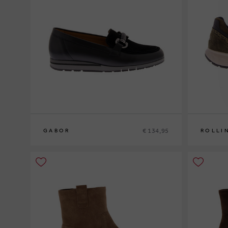
€ 134,95
GABOR
ROLLI