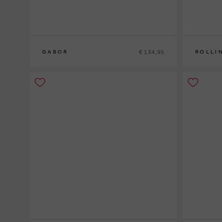
€ 134,95
GABOR
ROLLI