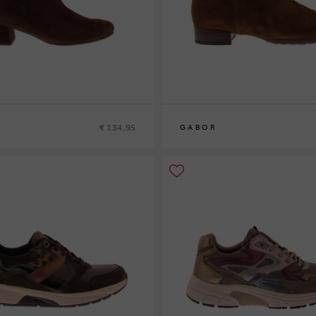
€ 134,95
GABOR