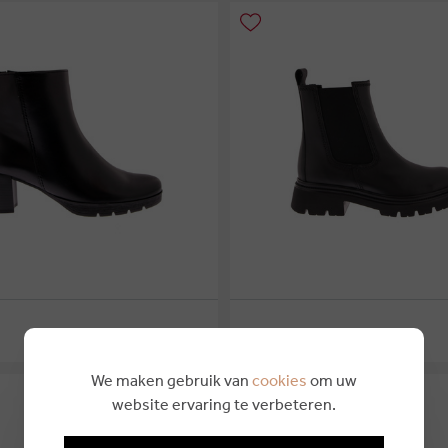
€ 124,95
GABOR
We maken gebruik van
cookies
om uw
website ervaring te verbeteren.