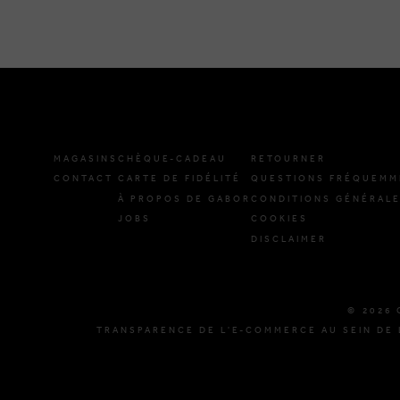
MAGASINS
CHÈQUE-CADEAU
RETOURNER
CONTACT
CARTE DE FIDÉLITÉ
QUESTIONS FRÉQUEMM
À PROPOS DE GABOR
CONDITIONS GÉNÉRAL
JOBS
COOKIES
DISCLAIMER
© 2026 
TRANSPARENCE DE L'E-COMMERCE AU SEIN DE 