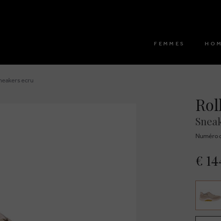
FEMMES
HO
sneakers ecru
Rol
Sneak
Numéro d
€ 14