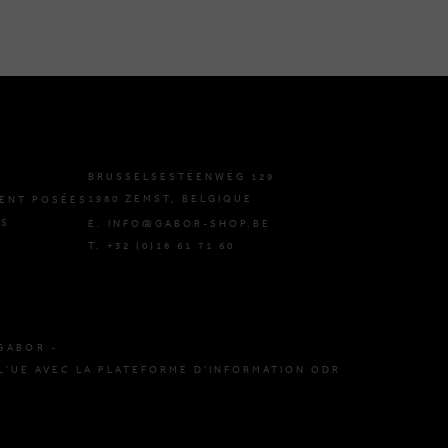
BRUSSELSESTEENWEG 129
1980 ZEMST, BELGIQUE
ENT POSÉES
ES
E. INFO@GABOR-SHOP.BE
T. +32 (0)16 61 71 60
GABOR -
L'UE AVEC LA PLATEFORME D'INFORMATION ODR