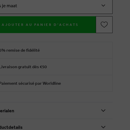
s je maat
AJOUTER AU PANIER D'ACHATS
6% remise de fidélité
Livraison gratuit dès €50
Paiement sécurisé par Worldline
erialen
ductdetails