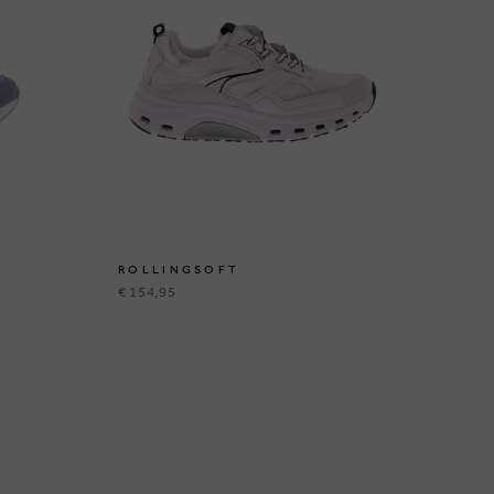
ROLLINGSOFT
R
€ 154,95
€ 1