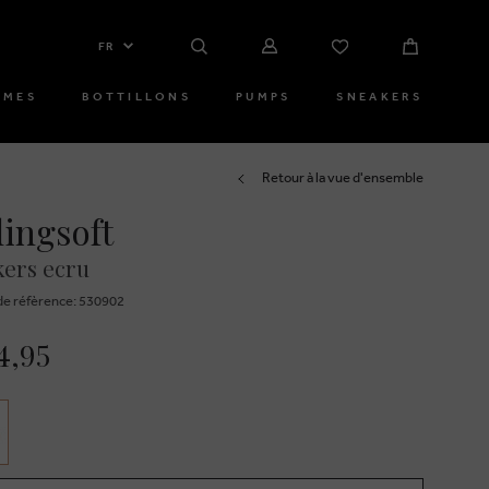
FR
MMES
BOTTILLONS
PUMPS
SNEAKERS
Retour à la vue d'ensemble
lingsoft
ers ecru
e réfèrence: 530902
4,95