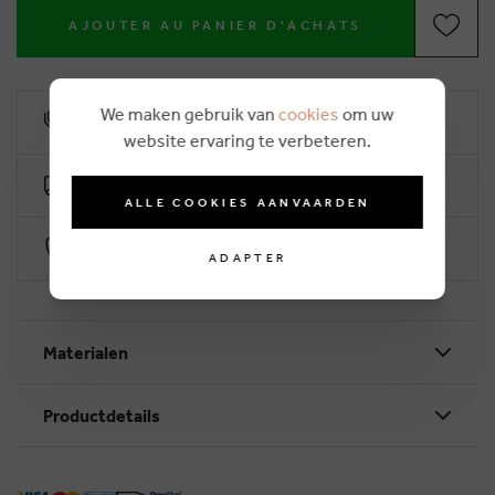
AJOUTER AU PANIER D'ACHATS
We maken gebruik van
cookies
om uw
6% remise de fidélité
website ervaring te verbeteren.
Livraison gratuit dès €50
ALLE COOKIES AANVAARDEN
Paiement sécurisé par Worldline
ADAPTER
Materialen
Productdetails