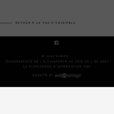
BRUSSELSESTEENWEG 129
1980 ZEMST, BELGIQUE
RETOUR À LA VUE D'ENSEMBLE
E. INFO@GABOR-SHOP.BE
T. +32 (0)16 61 71 60
© 2026 GABOR -
TRANSPARENCE DE L'E-COMMERCE AU SEIN DE L'UE AVEC
LA PLATEFORME D'INFORMATION ODR
WEBSITE BY