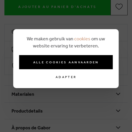
AJOUTER AU PANIER D'ACHATS
6% remise de fidélité
We maken gebruik van
cookies
om uw
website ervaring te verbeteren.
Livraison gratuit dès €50
ALLE COOKIES AANVAARDEN
Paiement sécurisé par Worldline
ADAPTER
Materialen
Productdetails
À propos de Gabor