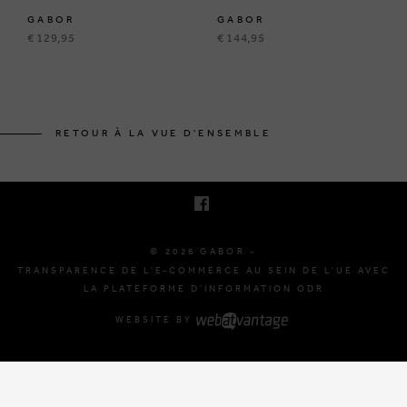
GABOR
GABOR
€ 129,95
€ 144,95
BRUSSELSESTEENWEG 129
1980 ZEMST, BELGIQUE
RETOUR À LA VUE D'ENSEMBLE
E. INFO@GABOR-SHOP.BE
T. +32 (0)16 61 71 60
© 2026 GABOR -
TRANSPARENCE DE L'E-COMMERCE AU SEIN DE L'UE AVEC
LA PLATEFORME D'INFORMATION ODR
WEBSITE BY