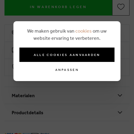
IN WARENKORB LEGEN
We maken gebruik van
cookies
om uw
6% Treuerabatt
website ervaring te verbeteren.
Kostenlose Lieferung ab €50
ALLE COOKIES AANVAARDEN
Sichere Zahlung durch Worldline
ANPASSEN
Materialen
Productdetails