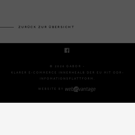
BRUSSELSESTEENWEG 129
1980 ZEMST, BELGIË
ZURÜCK ZUR ÜBERSICHT
E. INFO@GABOR-SHOP.BE
T. +32 (0)16 61 71 60
© 2026 GABOR -
KLARER E-COMMERCE INNERHEALB DER EU MIT ODR-
INFOMATIONSPLATTFORM.
WEBSITE BY