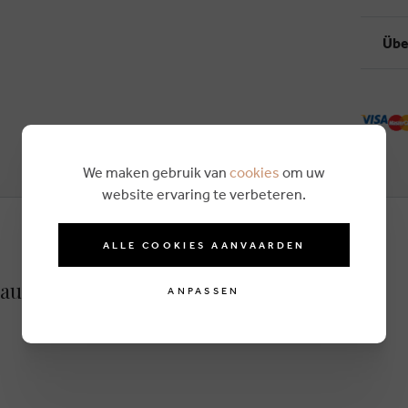
Übe
We maken gebruik van
cookies
om uw
website ervaring te verbeteren.
ALLE COOKIES AANVAARDEN
raun
ANPASSEN