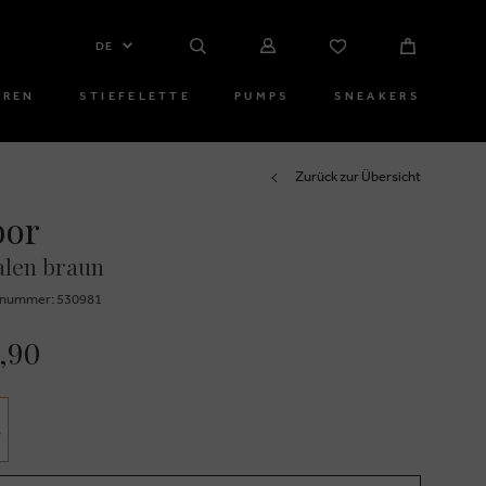
DE
RREN
STIEFELETTE
PUMPS
SNEAKERS
Zurück zur Übersicht
bor
alen braun
znummer: 530981
,90