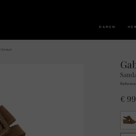
DAMEN
HE
n braun
Ga
Sand
Referen
€ 99