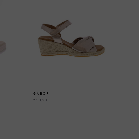
GABOR
G
€ 99,90
€ 9