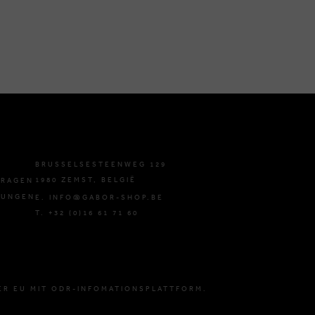
BRUSSELSESTEENWEG 129
1980 ZEMST, BELGIË
FRAGEN
GUNGEN
E. INFO@GABOR-SHOP.BE
T. +32 (0)16 61 71 60
ER EU MIT ODR-INFOMATIONSPLATTFORM.