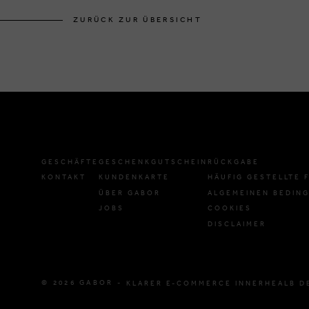
ZURÜCK ZUR ÜBERSICHT
GESCHÄFTE
GESCHENKGUTSCHEIN
RÜCKGABE
KONTAKT
KUNDENKARTE
HÄUFIG GESTELLTE 
ÜBER GABOR
ALGEMEINEN BEDIN
JOBS
COOKIES
DISCLAIMER
© 2026 GABOR -
KLARER E-COMMERCE INNERHEALB D