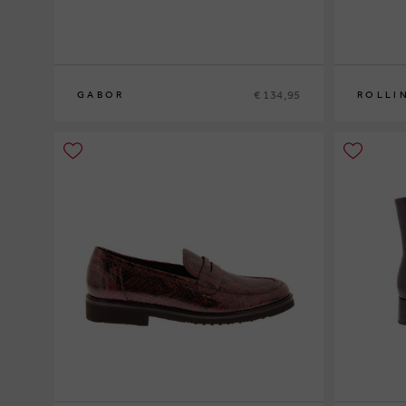
€ 134,95
GABOR
ROLLI