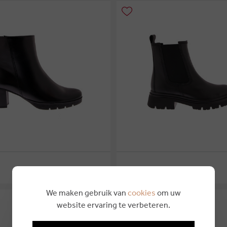
€ 124,95
GABOR
We maken gebruik van
cookies
om uw
website ervaring te verbeteren.