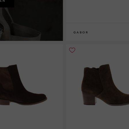
KEN
GABOR