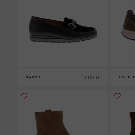
€ 134,95
GABOR
ROLLI