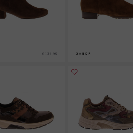
€ 134,95
GABOR