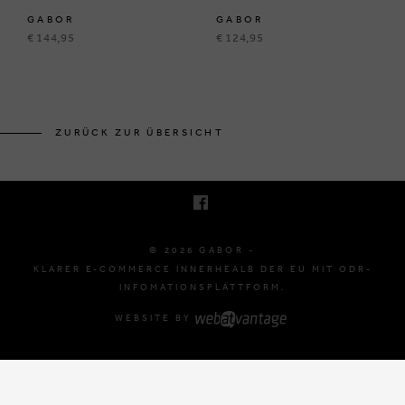
GABOR
GABOR
€ 144,95
€ 124,95
BRUSSELSESTEENWEG 129
1980 ZEMST, BELGIË
ZURÜCK ZUR ÜBERSICHT
E. INFO@GABOR-SHOP.BE
T. +32 (0)16 61 71 60
© 2026 GABOR -
KLARER E-COMMERCE INNERHEALB DER EU MIT ODR-
INFOMATIONSPLATTFORM.
WEBSITE BY