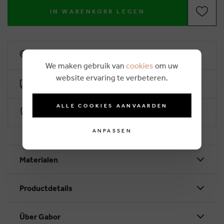
IN WARENKORB LEGEN
6% Treuerabatt
We maken gebruik van
cookies
om uw
website ervaring te verbeteren.
Kostenlose Lieferung ab €50
ALLE COOKIES AANVAARDEN
Sichere Zahlung durch Worldline
ANPASSEN
Materialen
Productdetails
Über Gabor