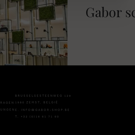
Gabor s
BRUSSELSESTEENWEG 129
1980 ZEMST, BELGIË
FRAGEN
GUNGEN
E. INFO@GABOR-SHOP.BE
T. +32 (0)16 61 71 60