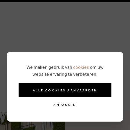
We maken gebruik van
cookies
om uw
website ervaring te verbeteren.
ALLE COOKIES AANVAARDEN
ANPASSEN