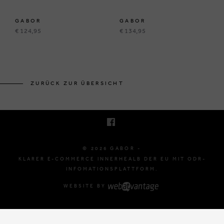
GABOR
GABOR
€ 124,95
€ 134,95
BRUSSELSESTEENWEG 129
1980 ZEMST, BELGIË
ZURÜCK ZUR ÜBERSICHT
E. INFO@GABOR-SHOP.BE
T. +32 (0)16 61 71 60
© 2026 GABOR -
KLARER E-COMMERCE INNERHEALB DER EU MIT ODR-
INFOMATIONSPLATTFORM.
WEBSITE BY