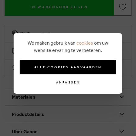
IN WARENKORB LEGEN
6% Treuerabatt
We maken gebruik van
cookies
om uw
website ervaring te verbeteren.
Kostenlose Lieferung ab €50
ALLE COOKIES AANVAARDEN
Sichere Zahlung durch Worldline
ANPASSEN
Materialen
Productdetails
Über Gabor